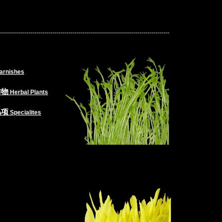
--------------------------------------------------------------------------------------
arnishes
作物
Herbal Plants
品项
Specialites